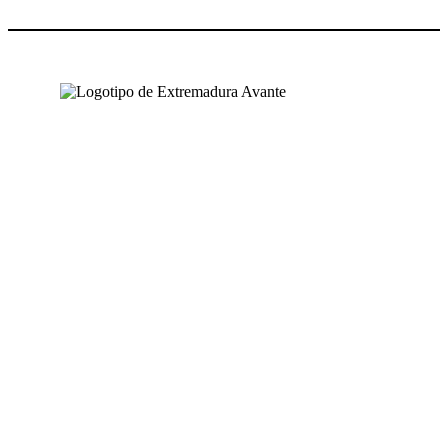
NUESTRAS OFICINAS
SEDE CENTRAL
Avda. José Fernández López, 4
06800 Mérida, Badajoz (España)
Tel. +34 924 319 159 – 924 002 900
info@extremaduraavante.es
SEDE SEMILLERO DE EMPRESAS
C/ Logroño (Semilleros de Empresas)
Pol. Ind. El Prado
06800 Mérida, Badajoz (España)
PUNTOS DE ACOMPAÑAMIENTO EMPRESARIAL
Directorio de la Red de Oficinas PAE