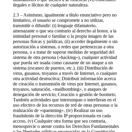
ilegales o ilícitos de cualquier naturaleza.
2.3 – Asimismo, igualmente a título enunciativo pero no
limitativo, el usuario se compromete a no utilizar,
transmitir o difundir: (i) lenguaje difamatorio,
amenazante o que sea contrario al derecho al honor, a la
intimidad personal o familiar o la propia imagen de las
personas físicas y jurídicas, (ii) acceder ilegalmente o sin
autorización a sistemas, o redes que pertenezcan a otra
persona, o a tratar de superar medidas de seguridad del
sistema de otra persona («hacking»), cualquier actividad
que pueda ser usada como causante de un ataque a un
sistema (escaneo de puertos, etc.), (iii) Distribución de
virus, gusanos, troyanos a través de Internet, o cualquier
otra actividad destructiva; Distribuir información acerca
de creación o transmisión de virus por Internet, gusanos,
troyanos, saturación, «mailbombing», o ataques de
denegación de servicio; Creación o gestión de bootnets;
También actividades que interrumpan o interfieran en el
uso efectivo de los recursos de red de otras personas o la
realización de «spamming», (iv) Realizar un uso
fraudulento de la dirección IP proporcionada en cada
acceso, (v) Cualquier otra forma que sea contraria,
menosprecie o atente contra los Derechos Fundamentales
y las libertades públicas reconocidas en la Constitución,