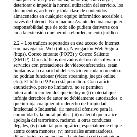
deteriorar o impedir la normal utilización del servicio, los
documentos, archivos y toda clase de contenidos
almacenados en cualquier equipo informático accesible a
través de Internet. Extremadura Avante declina cualquier
responsabilidad que de todo ello pudiera derivarse con
toda la extensión que permita el ordenamiento jurídico.
2.2 – Los tráficos soportados en este acceso de Internet
son: navegación Web (http:), Navegación Web Segura
(https), Correo entrante (POP3) y Correo Saliente
(SMTP). Otros tráficos derivados del uso de software o
servicios con prestaciones de videoconferencias, están
limitados a la capacidad del servicio en cada momento o
no podrían funcionar (video streaming, juegos online,
etc.). El tráfico P2P no está permitido. Con carácter
enunciativo, pero no limitativo, no se permiten
intercambiar contenidos que incluyan (i) material que
infrinja derechos de autor no debidamente autorizados, o
que infrinja cualquier otro derecho de Propiedad
Intelectual o Industrial, (ii) material ofensivo para la
comunidad y la moral pública (iii) material que realice
apología del terrorismo, racismo, u otras conductas
ilegales, (iv) material pornográfico, especialmente el que
atente contra menores, (v) materiales amenazadores,
difamatorios o que inciten a la violencia (vi) contenidos