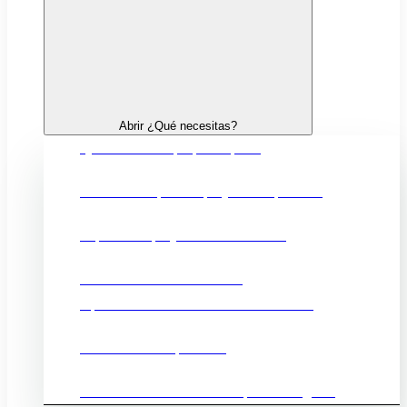
Abrir ¿Qué necesitas?
Quiero crear mi propia empresa
Financiación para mi proyecto empresarial
Impulsar mi proyecto de innovación
Fortalecer mi comercio local
Oportunidades comerciales en el exterior
Promocionar mi producto
Ubicación e infraestructuras para mi negocio