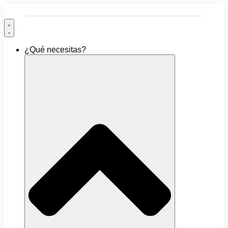
Ir
al
contenido
¿Qué necesitas?