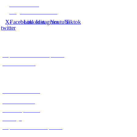
+34 924 002 900
info@extremaduraavante.es
X-
Facebook
Linkedin
Instagram
Youtube
Tiktok
twitter
RESPONSABILIDAD SOCIAL
Responsabilidad Social Empresarial
Canal de denuncias
ENLACES INSTITUCIONALES DE INTERÉS
Junta de Extremadura
Política de cookies
Política de privacidad
Aviso legal
Responsabilidad social empresarial