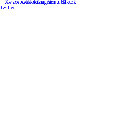
X-
Facebook
Linkedin
Instagram
Youtube
Tiktok
twitter
RESPONSABILIDAD SOCIAL
Responsabilidad Social Empresarial
Canal de denuncias
ENLACES INSTITUCIONALES DE INTERÉS
Junta de Extremadura
Política de cookies
Política de privacidad
Aviso legal
Responsabilidad social empresarial
SERVICIOS
Crear mi empresa