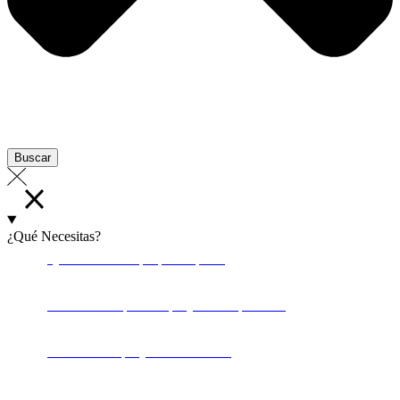
Buscar
¿Qué Necesitas?
Quiero crear mi propia empresa
Financiación para mi proyecto empresarial
Financiar mi proyecto innovador
Fortalecer mi comercio local