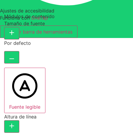
Ajustes de accesibilidad
Módulos de contenido
Funciona con
OneTap
Tamaño de fuente
Ocultar barra de herramientas
Por defecto
Fuente legible
Altura de línea