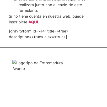
realizará junto con el envío de este
formulario.
Si no tiene cuenta en nuestra web, puede
inscribirse
AQUÍ
[gravityform id=»14″ title=»true»
description=»true» ajax=»true»]
NUESTRAS OFICINAS
SEDE CENTRAL
Avda. José Fernández López, 4
06800 Mérida, Badajoz (España)
Tel. +34 924 319 159 – 924 002 900
info@extremaduraavante.es