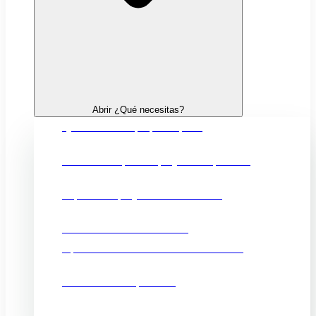
Abrir ¿Qué necesitas?
Quiero crear mi propia empresa
Financiación para mi proyecto empresarial
Impulsar mi proyecto de innovación
Fortalecer mi comercio local
Oportunidades comerciales en el exterior
Promocionar mi producto
Ubicación e infraestructuras para mi negocio