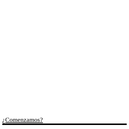
Cada uno de
tus retos
, es
nuestro compromiso
Trabajamos contigo para
ordenar necesidades,
identificar oportunidades y
facilitar recursos útiles para
cada momento empresarial.
¿Comenzamos?