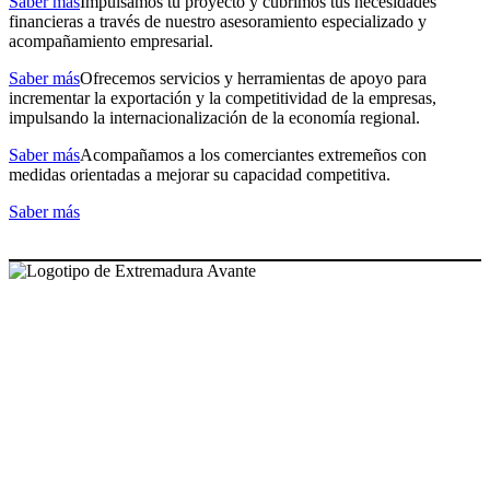
Saber más
Impulsamos tu proyecto y cubrimos tus necesidades
financieras a través de nuestro asesoramiento especializado y
acompañamiento empresarial.
Saber más
Ofrecemos servicios y herramientas de apoyo para
incrementar la exportación y la competitividad de la empresas,
impulsando la internacionalización de la economía regional.
Saber más
Acompañamos a los comerciantes extremeños con
medidas orientadas a mejorar su capacidad competitiva.
Saber más
NUESTRAS OFICINAS
SEDE CENTRAL
Avda. José Fernández López, 4
06800 Mérida, Badajoz (España)
Tel. +34 924 319 159 – 924 002 900
info@extremaduraavante.es