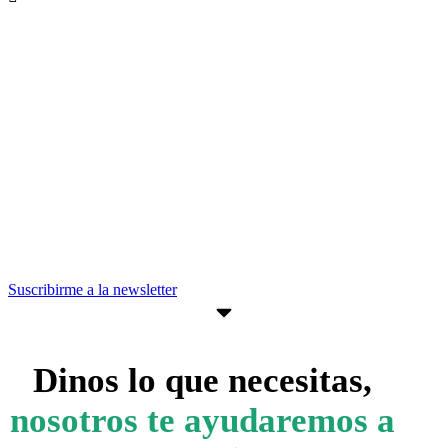
Recibe nuevas oportunidades para tu
empresa
Suscríbete a nuestra newsletter para
estar al día de convocatorias,
actividades, programas y recursos que
pueden ayudarte a avanzar en tus
objetivos empresariales.
Suscribirme a la newsletter
Dinos lo que necesitas,
nosotros te ayudaremos a