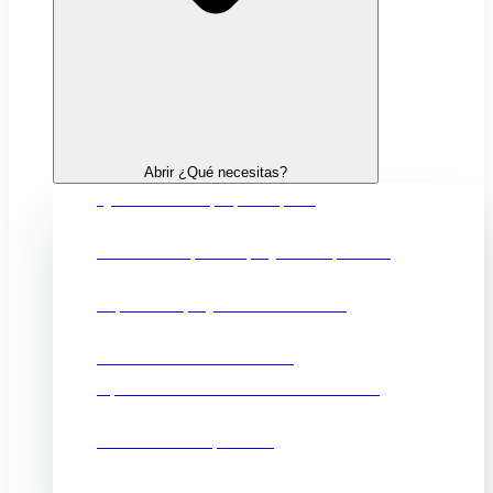
Abrir ¿Qué necesitas?
Quiero crear mi propia empresa
Financiación para mi proyecto empresarial
Impulsar mi proyecto de innovación
Fortalecer mi comercio local
Oportunidades comerciales en el exterior
Promocionar mi producto