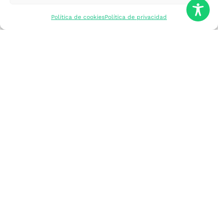
mercados
Política de cookies
Política de privacidad
Formarme
Incorporar talento
Implantar mi
empresa
Posicionar mi
marca
Participar en