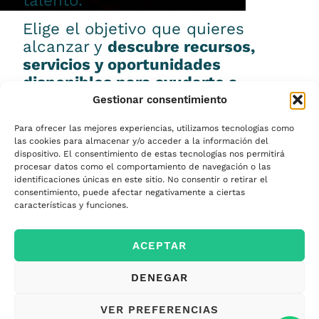
talento.
Elige el objetivo que quieres
alcanzar y
descubre recursos,
servicios y oportunidades
disponibles para ayudarte a
conseguirlo.
Gestionar consentimiento
Para ofrecer las mejores experiencias, utilizamos tecnologías como
las cookies para almacenar y/o acceder a la información del
dispositivo. El consentimiento de estas tecnologías nos permitirá
procesar datos como el comportamiento de navegación o las
Emprender
identificaciones únicas en este sitio. No consentir o retirar el
consentimiento, puede afectar negativamente a ciertas
características y funciones.
Financiar mi
ACEPTAR
empresa
DENEGAR
Acceder a nuevos
VER PREFERENCIAS