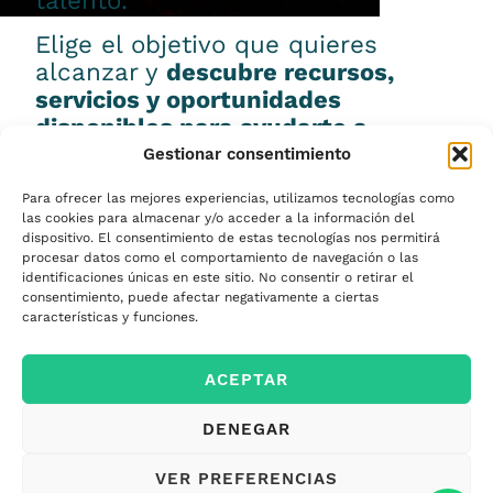
talento.
Elige el objetivo que quieres
alcanzar y
descubre recursos,
servicios y oportunidades
disponibles para ayudarte a
conseguirlo.
Gestionar consentimiento
Para ofrecer las mejores experiencias, utilizamos tecnologías como
las cookies para almacenar y/o acceder a la información del
dispositivo. El consentimiento de estas tecnologías nos permitirá
procesar datos como el comportamiento de navegación o las
Emprender
identificaciones únicas en este sitio. No consentir o retirar el
consentimiento, puede afectar negativamente a ciertas
características y funciones.
Financiar mi
ACEPTAR
empresa
DENEGAR
Acceder a nuevos
VER PREFERENCIAS