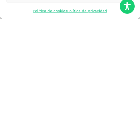
mercados
Política de cookies
Política de privacidad
Formarme
Incorporar talento
Implantar mi
empresa
Posicionar mi
marca
Participar en