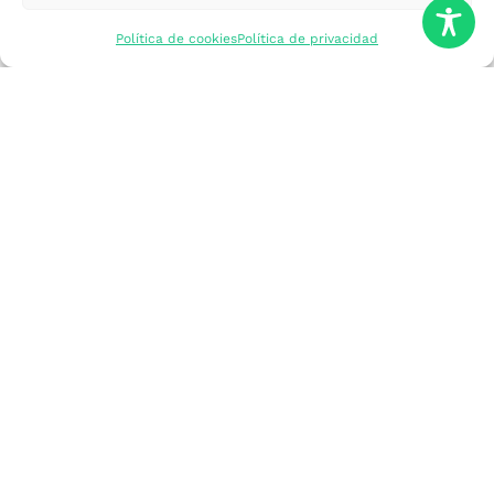
mercados
Política de cookies
Política de privacidad
Formarme
Incorporar talento
Implantar mi
empresa
Posicionar mi
marca
Participar en