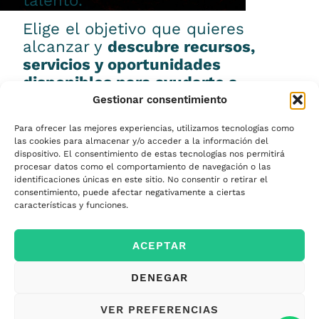
talento.
Elige el objetivo que quieres
alcanzar y
descubre recursos,
servicios y oportunidades
disponibles para ayudarte a
conseguirlo.
Gestionar consentimiento
Para ofrecer las mejores experiencias, utilizamos tecnologías como
las cookies para almacenar y/o acceder a la información del
dispositivo. El consentimiento de estas tecnologías nos permitirá
procesar datos como el comportamiento de navegación o las
Emprender
identificaciones únicas en este sitio. No consentir o retirar el
consentimiento, puede afectar negativamente a ciertas
características y funciones.
Financiar mi
ACEPTAR
empresa
DENEGAR
Acceder a nuevos
VER PREFERENCIAS