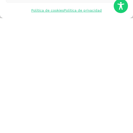
mercados
Política de cookies
Política de privacidad
Formarme
Incorporar talento
Implantar mi
empresa
Posicionar mi
marca
Participar en