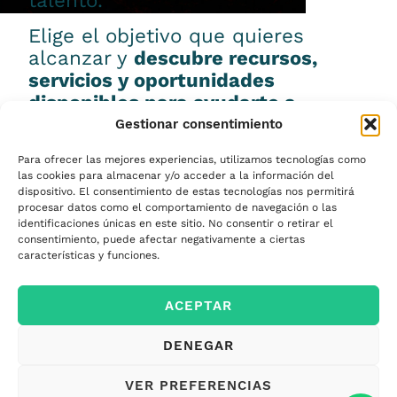
talento.
Elige el objetivo que quieres
alcanzar y
descubre recursos,
servicios y oportunidades
disponibles para ayudarte a
conseguirlo.
Gestionar consentimiento
Para ofrecer las mejores experiencias, utilizamos tecnologías como
las cookies para almacenar y/o acceder a la información del
dispositivo. El consentimiento de estas tecnologías nos permitirá
procesar datos como el comportamiento de navegación o las
Emprender
identificaciones únicas en este sitio. No consentir o retirar el
consentimiento, puede afectar negativamente a ciertas
características y funciones.
Financiar mi
ACEPTAR
empresa
DENEGAR
Acceder a nuevos
VER PREFERENCIAS