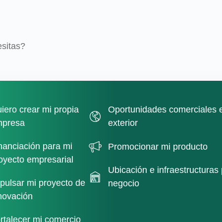
sitas?
sitas?
iero crear mi propia
Oportunidades comerciales e
iero crear mi propia
Oportunidades comerciales e
presa
exterior
presa
exterior
nanciación para mi
Promocionar mi producto
nanciación para mi
Promocionar mi producto
oyecto empresarial
oyecto empresarial
Ubicación e infraestructuras
Ubicación e infraestructuras
pulsar mi proyecto de
negocio
pulsar mi proyecto de
negocio
novación
novación
rtalecer mi comercio
rtalecer mi comercio