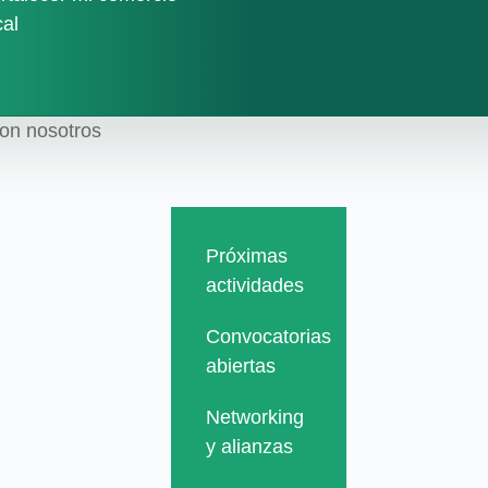
cal
cal
con nosotros
con nosotros
Próximas
Próximas
actividades
actividades
Convocatorias
Convocatorias
abiertas
abiertas
Networking
Networking
y alianzas
y alianzas
Newsletter