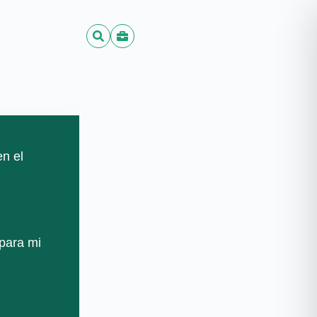
n el
n el
 para mi
 para mi