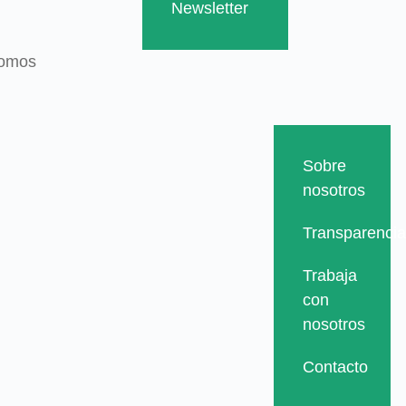
Newsletter
somos
somos
Sobre
Sobre
nosotros
nosotros
Transparencia
Transparencia
Trabaja
Trabaja
con
con
nosotros
nosotros
Contacto
Contacto