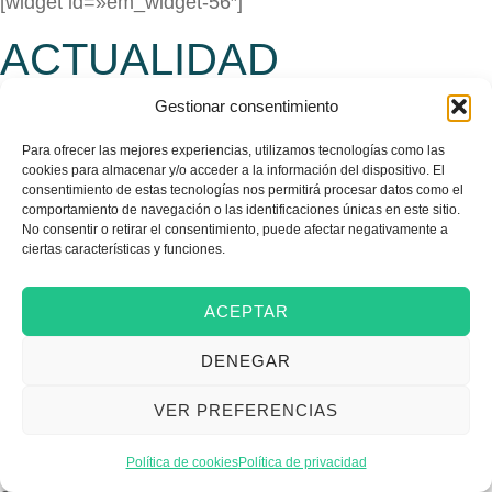
[widget id=»em_widget-56″]
ACTUALIDAD
Gestionar consentimiento
CONOCE NUESTROS
Para ofrecer las mejores experiencias, utilizamos tecnologías como las
SERVICIOS
cookies para almacenar y/o acceder a la información del dispositivo. El
consentimiento de estas tecnologías nos permitirá procesar datos como el
comportamiento de navegación o las identificaciones únicas en este sitio.
No consentir o retirar el consentimiento, puede afectar negativamente a
Proporcionamos acompañamiento financiero a
ciertas características y funciones.
proyectos de inversión empresarial, tanto en sus
primeras fases como en las fases de consolidación y
ACEPTAR
expansión, impulsando el desarrollo de la región.
DENEGAR
Saber más
Extremadura Avante ofrece una amplia,
competitiva e innovadora oferta de infraestructuras
VER PREFERENCIAS
industriales para la ubicación de proyectos
empresariales. Promocionamos, gestionamos y
Política de cookies
Política de privacidad