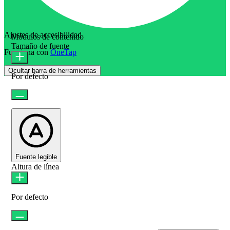
Ajustes de accesibilidad
Módulos de contenido
Tamaño de fuente
Funciona con
OneTap
Ocultar barra de herramientas
Por defecto
Fuente legible
Altura de línea
Por defecto