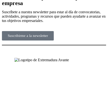
empresa
Suscríbete a nuestra newsletter para estar al día de convocatorias,
actividades, programas y recursos que pueden ayudarte a avanzar en
tus objetivos empresariales.
Suscribirme a la newsletter
NUESTRAS OFICINAS
SEDE CENTRAL
Avda. José Fernández López, 4
06800 Mérida, Badajoz (España)
Tel. +34 924 319 159 – 924 002 900
info@extremaduraavante.es
SEDE SEMILLERO DE EMPRESAS