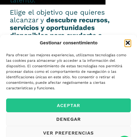
talento.
Elige el objetivo que quieres
alcanzar y
descubre recursos,
servicios y oportunidades
disponibles para ayudarte a
conseguirlo.
Gestionar consentimiento
Para ofrecer las mejores experiencias, utilizamos tecnologías como
las cookies para almacenar y/o acceder a la información del
dispositivo. El consentimiento de estas tecnologías nos permitirá
procesar datos como el comportamiento de navegación o las
Emprender
identificaciones únicas en este sitio. No consentir o retirar el
consentimiento, puede afectar negativamente a ciertas
características y funciones.
Financiar mi
ACEPTAR
empresa
DENEGAR
Acceder a nuevos
VER PREFERENCIAS