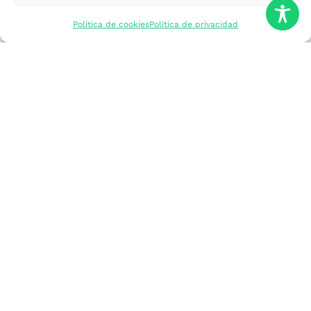
mercados
Política de cookies
Política de privacidad
Formarme
Incorporar talento
Implantar mi
empresa
Posicionar mi
marca
Participar en