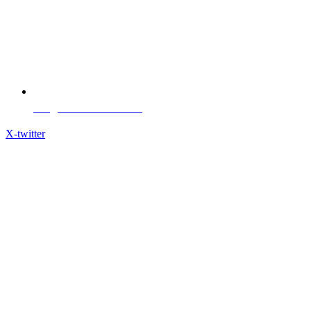
info@extremaduraavante.es
X-twitter