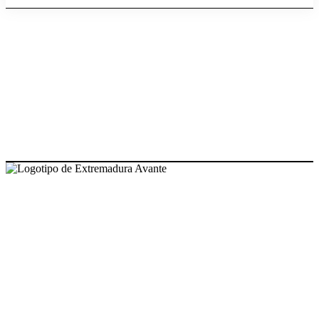
NUESTRAS OFICINAS
SEDE CENTRAL
Avda. José Fernández López, 4
06800 Mérida, Badajoz (España)
Tel. +34 924 319 159 – 924 002 900
info@extremaduraavante.es