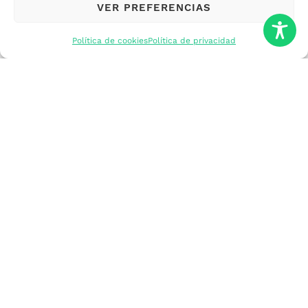
VER PREFERENCIAS
mercados
Política de cookies
Política de privacidad
Formarme
Incorporar talento
Implantar mi
empresa
Posicionar mi
marca