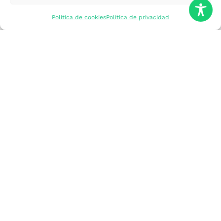
mercados
Política de cookies
Política de privacidad
Formarme
Incorporar talento
Implantar mi
empresa
Posicionar mi
marca
Participar en