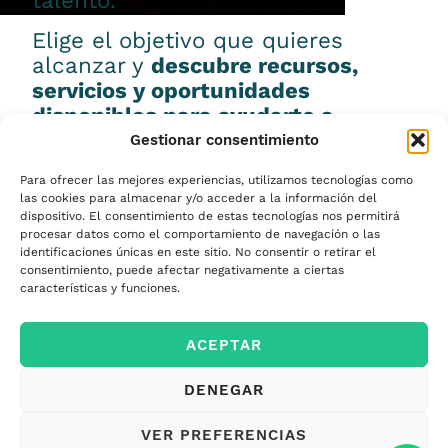
talento.
Elige el objetivo que quieres
alcanzar y
descubre recursos,
servicios y oportunidades
disponibles para ayudarte a
conseguirlo.
Gestionar consentimiento
Para ofrecer las mejores experiencias, utilizamos tecnologías como
las cookies para almacenar y/o acceder a la información del
dispositivo. El consentimiento de estas tecnologías nos permitirá
procesar datos como el comportamiento de navegación o las
Emprender
identificaciones únicas en este sitio. No consentir o retirar el
consentimiento, puede afectar negativamente a ciertas
características y funciones.
Financiar mi
ACEPTAR
empresa
DENEGAR
Acceder a nuevos
VER PREFERENCIAS