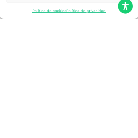
mercados
Política de cookies
Política de privacidad
Formarme
Incorporar talento
Implantar mi
empresa
Posicionar mi
marca
Participar en