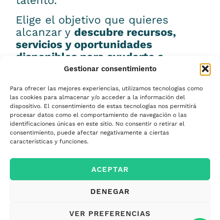
talento.
Elige el objetivo que quieres
alcanzar y
descubre recursos,
servicios y oportunidades
disponibles para ayudarte a
conseguirlo.
Gestionar consentimiento
Para ofrecer las mejores experiencias, utilizamos tecnologías como
las cookies para almacenar y/o acceder a la información del
dispositivo. El consentimiento de estas tecnologías nos permitirá
procesar datos como el comportamiento de navegación o las
Emprender
identificaciones únicas en este sitio. No consentir o retirar el
consentimiento, puede afectar negativamente a ciertas
características y funciones.
Financiar mi
ACEPTAR
empresa
DENEGAR
Acceder a nuevos
VER PREFERENCIAS