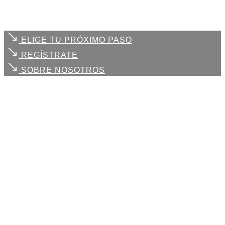
ELIGE TU PRÓXIMO PASO
REGÍSTRATE
SOBRE NOSOTROS
Cada uno de
tus retos
, es
nuestro compromiso
Trabajamos contigo para