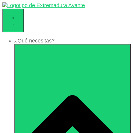
Ir
al
contenido
¿Qué necesitas?