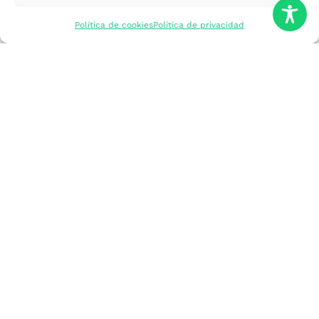
mercados
Política de cookies
Política de privacidad
Formarme
Incorporar talento
Implantar mi
empresa
Posicionar mi
marca
Participar en