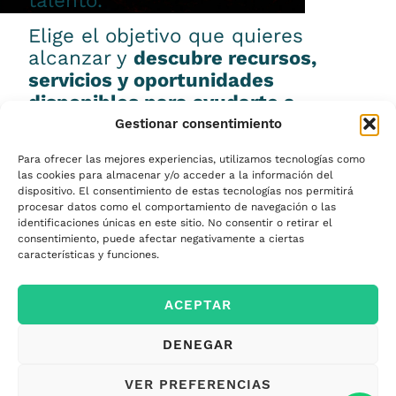
talento.
Elige el objetivo que quieres
alcanzar y
descubre recursos,
servicios y oportunidades
disponibles para ayudarte a
conseguirlo.
Gestionar consentimiento
Para ofrecer las mejores experiencias, utilizamos tecnologías como
las cookies para almacenar y/o acceder a la información del
dispositivo. El consentimiento de estas tecnologías nos permitirá
procesar datos como el comportamiento de navegación o las
Emprender
identificaciones únicas en este sitio. No consentir o retirar el
consentimiento, puede afectar negativamente a ciertas
características y funciones.
Financiar mi
ACEPTAR
empresa
DENEGAR
Acceder a nuevos
VER PREFERENCIAS