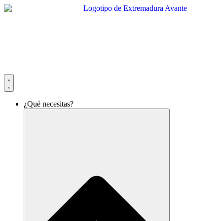
Ir
al
contenido
¿Qué necesitas?