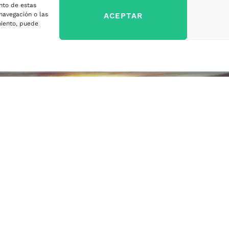
nto de estas
sa
navegación o las
ACEPTAR
imiento, puede
ercados
sa