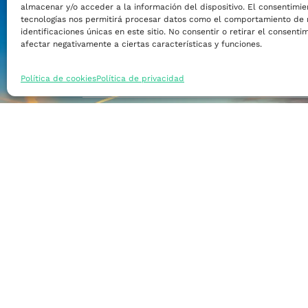
almacenar y/o acceder a la información del dispositivo. El consentimie
Financiar mi empre
tecnologías nos permitirá procesar datos como el comportamiento de 
identificaciones únicas en este sitio. No consentir o retirar el consent
afectar negativamente a ciertas características y funciones.
Acceder a nuevos m
Política de cookies
Política de privacidad
Formarme
Incorporar talento
Implantar mi empre
Posicionar mi marca