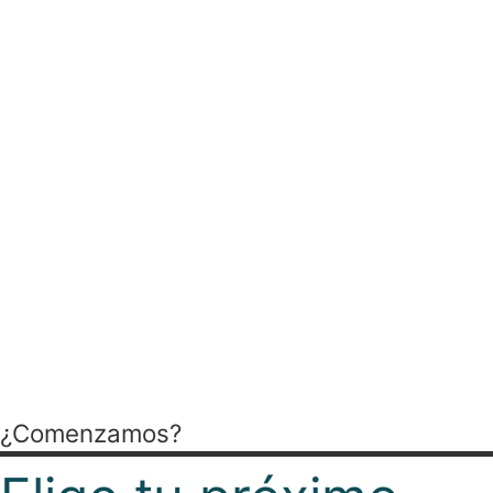
Cada uno de
tus retos
, es
nuestro compromiso
Trabajamos contigo para
ordenar necesidades,
identificar oportunidades y
facilitar recursos útiles
para cada momento
empresarial.
¿Comenzamos?