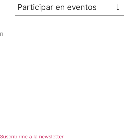
Participar en eventos
Recibe nuevas oportunidades
para tu empresa
Suscríbete a nuestra newsletter para
estar al día de convocatorias,
actividades, programas y recursos
que pueden ayudarte a avanzar en
tus objetivos empresariales.
Suscribirme a la newsletter