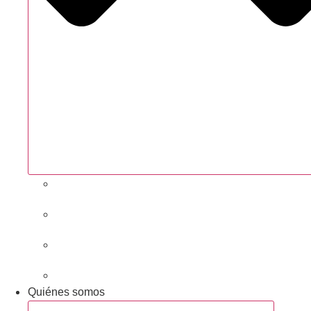
Próximas actividades
Convocatorias abiertas
Networking y alianzas
Newsletter
Quiénes somos