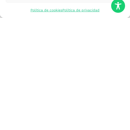
mercados
Política de cookies
Política de privacidad
Formarme
Incorporar talento
Implantar mi
empresa
Posicionar mi
marca
Participar en