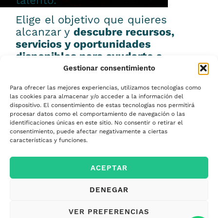
talento.
Elige el objetivo que quieres
alcanzar y
descubre recursos,
servicios y oportunidades
disponibles para ayudarte a
conseguirlo.
Gestionar consentimiento
Para ofrecer las mejores experiencias, utilizamos tecnologías como
las cookies para almacenar y/o acceder a la información del
dispositivo. El consentimiento de estas tecnologías nos permitirá
procesar datos como el comportamiento de navegación o las
Emprender
identificaciones únicas en este sitio. No consentir o retirar el
consentimiento, puede afectar negativamente a ciertas
características y funciones.
Financiar mi
ACEPTAR
empresa
DENEGAR
Acceder a nuevos
VER PREFERENCIAS