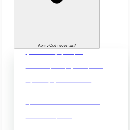
Abrir ¿Qué necesitas?
Quiero crear mi propia empresa
Financiación para mi proyecto empresarial
Impulsar mi proyecto de innovación
Fortalecer mi comercio local
Oportunidades comerciales en el exterior
Promocionar mi producto