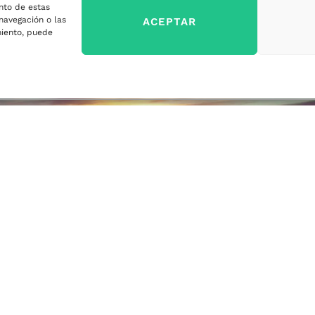
nto de estas
sa
navegación o las
ACEPTAR
imiento, puede
ercados
sa