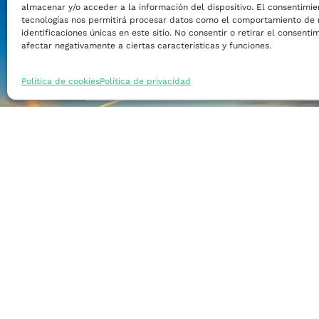
almacenar y/o acceder a la información del dispositivo. El consentimie
Financiar mi empre
tecnologías nos permitirá procesar datos como el comportamiento de 
identificaciones únicas en este sitio. No consentir o retirar el consent
afectar negativamente a ciertas características y funciones.
Acceder a nuevos m
Política de cookies
Política de privacidad
Formarme
Incorporar talento
Implantar mi empre
Posicionar mi marca