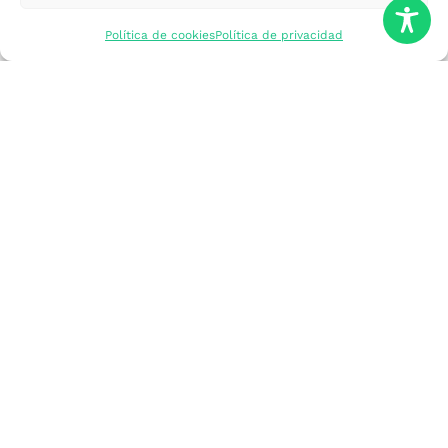
mercados
Política de cookies
Política de privacidad
Formarme
Incorporar talento
Implantar mi
empresa
Posicionar mi
marca
Participar en