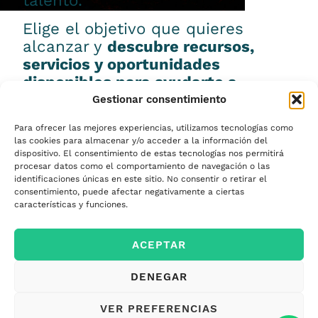
talento.
Elige el objetivo que quieres
alcanzar y
descubre recursos,
servicios y oportunidades
disponibles para ayudarte a
conseguirlo.
Gestionar consentimiento
Para ofrecer las mejores experiencias, utilizamos tecnologías como
las cookies para almacenar y/o acceder a la información del
dispositivo. El consentimiento de estas tecnologías nos permitirá
procesar datos como el comportamiento de navegación o las
Emprender
identificaciones únicas en este sitio. No consentir o retirar el
consentimiento, puede afectar negativamente a ciertas
características y funciones.
Financiar mi
ACEPTAR
empresa
DENEGAR
Acceder a nuevos
VER PREFERENCIAS