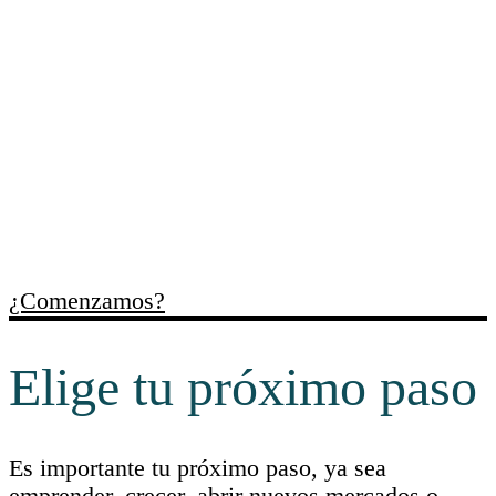
Trabajamos contigo para
ordenar necesidades,
identificar oportunidades y
facilitar recursos útiles para
cada momento empresarial.
¿Comenzamos?
Elige tu próximo paso
Es importante tu próximo paso, ya sea
emprender, crecer, abrir nuevos mercados o