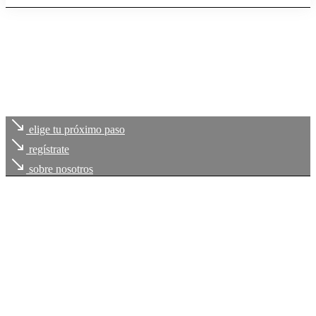
elige tu próximo paso
regístrate
sobre nosotros
Cada uno de
tus retos
, es
nuestro compromiso