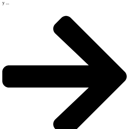
y ...