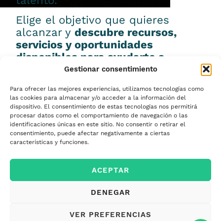
talento.
Elige el objetivo que quieres
alcanzar y
descubre recursos,
servicios y oportunidades
disponibles para ayudarte a
conseguirlo.
Gestionar consentimiento
Para ofrecer las mejores experiencias, utilizamos tecnologías como
las cookies para almacenar y/o acceder a la información del
dispositivo. El consentimiento de estas tecnologías nos permitirá
procesar datos como el comportamiento de navegación o las
Emprender
identificaciones únicas en este sitio. No consentir o retirar el
consentimiento, puede afectar negativamente a ciertas
características y funciones.
Financiar mi
ACEPTAR
empresa
DENEGAR
Acceder a nuevos
VER PREFERENCIAS