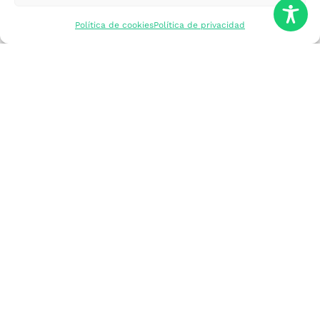
mercados
Política de cookies
Política de privacidad
Formarme
Incorporar talento
Implantar mi
empresa
Posicionar mi
marca
Participar en