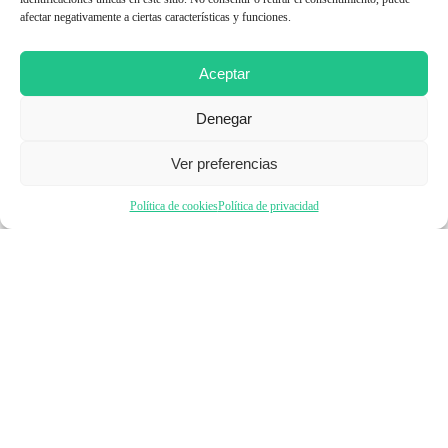
Emprender
afectar negativamente a ciertas características y funciones.
Aceptar
Financiar mi empresa
Denegar
Acceder a nuevos mercados
Ver preferencias
Política de cookies
Política de privacidad
Formarme
Incorporar talento
Implantar mi empresa
Posicionar mi marca