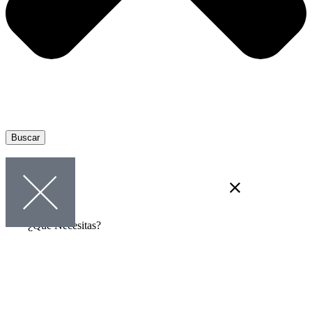
Buscar
¿Qué Necesitas?
Quiero crear mi propia empresa
Financiación para mi proyecto
empresarial