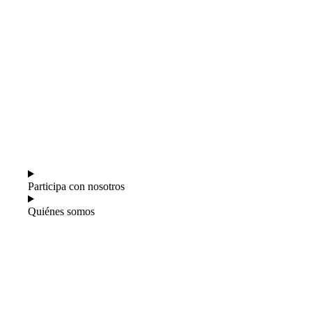
Financiar mi proyecto innovador
Fortalecer mi comercio local
Oportunidades comerciales en el exterior
Promocionar mi producto
Ubicación e infraestructuras para mi
negocio
Participa con nosotros
Quiénes somos