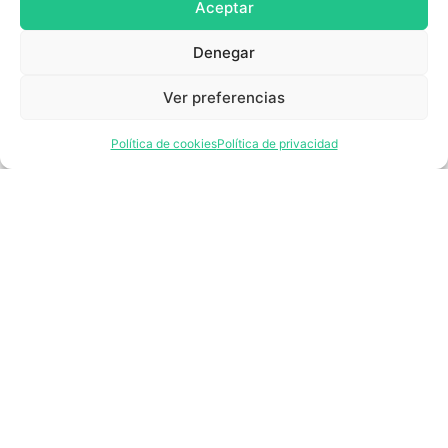
Aceptar
Posicionar mi marca
Denegar
Ver preferencias
Participar en
Política de cookies
Política de privacidad
eventos