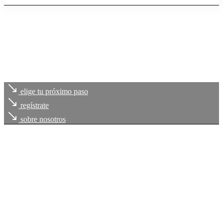
elige tu próximo paso
regístrate
sobre nosotros
Cada uno de
tus retos
, es
nuestro compromiso