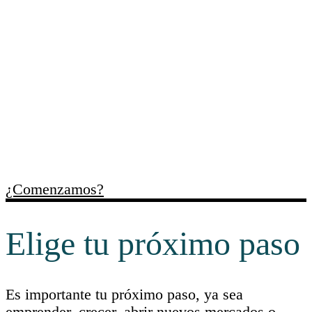
Trabajamos contigo para
ordenar necesidades,
identificar oportunidades y
facilitar recursos útiles para
cada momento empresarial.
¿Comenzamos?
Elige tu próximo paso
Es importante tu próximo paso, ya sea
emprender, crecer, abrir nuevos mercados o