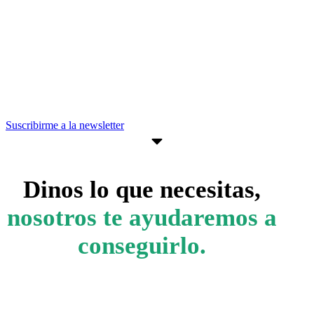
Suscríbete a nuestra newsletter para
estar al día de convocatorias,
actividades, programas y recursos que
pueden ayudarte a avanzar en tus
objetivos empresariales.
Suscribirme a la newsletter
Dinos lo que necesitas,
nosotros te ayudaremos a
conseguirlo.