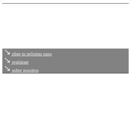
elige tu próximo paso
regístrate
sobre nosotros
Cada uno de
tus retos
, es
nuestro compromiso