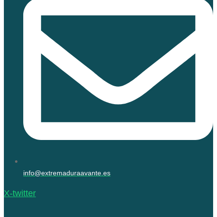
info@extremaduraavante.es
X-twitter