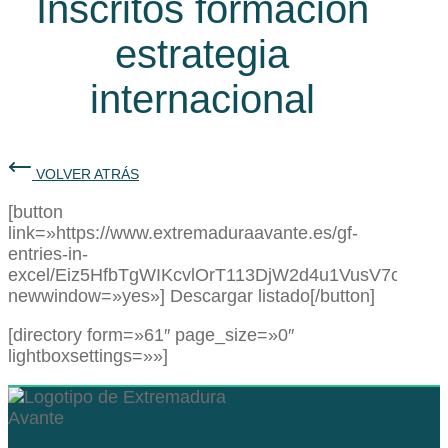
Inscritos formación
estrategia
internacional
VOLVER ATRÁS
[button
link=»https://www.extremaduraavante.es/gf-
entries-in-
excel/Eiz5HfbTgWIKcvlOrT113DjW2d4u1VusV7cnhjT
newwindow=»yes»] Descargar listado[/button]
[directory form=»61″ page_size=»0″
lightboxsettings=»»]