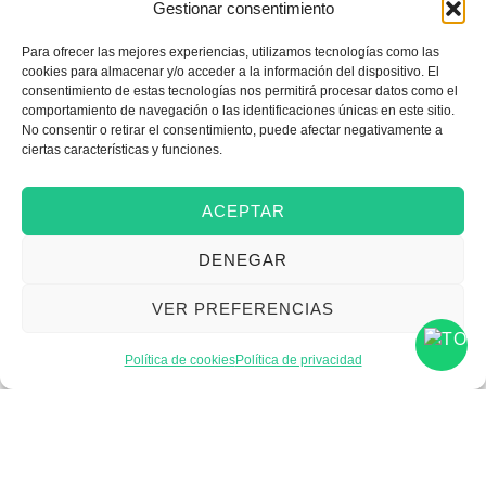
Elige tu próximo
Gestionar consentimiento
paso
Para ofrecer las mejores experiencias, utilizamos tecnologías como las
cookies para almacenar y/o acceder a la información del dispositivo. El
consentimiento de estas tecnologías nos permitirá procesar datos como el
Es importante tu próximo paso, ya sea
comportamiento de navegación o las identificaciones únicas en este sitio.
No consentir o retirar el consentimiento, puede afectar negativamente a
emprender, crecer, abrir nuevos
ciertas características y funciones.
mercados o incorporar talento.
Elige el objetivo que quieres alcanzar y
ACEPTAR
descubre recursos, servicios y
oportunidades disponibles para
DENEGAR
ayudarte a conseguirlo.
VER PREFERENCIAS
Política de cookies
Política de privacidad
Emprender
Financiar mi empresa