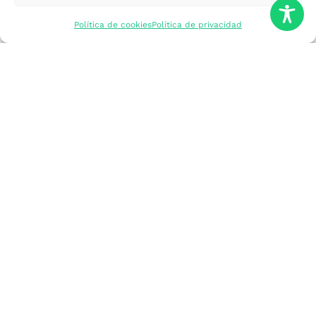
mercados
Política de cookies
Política de privacidad
Formarme
Incorporar talento
Implantar mi
empresa
Posicionar mi
marca
Participar en