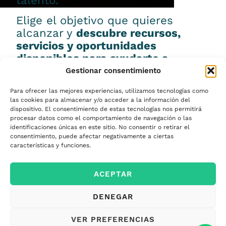
talento.
Elige el objetivo que quieres
alcanzar y
descubre recursos,
servicios y oportunidades
disponibles para ayudarte a
conseguirlo.
Gestionar consentimiento
Para ofrecer las mejores experiencias, utilizamos tecnologías como
las cookies para almacenar y/o acceder a la información del
dispositivo. El consentimiento de estas tecnologías nos permitirá
procesar datos como el comportamiento de navegación o las
Emprender
identificaciones únicas en este sitio. No consentir o retirar el
consentimiento, puede afectar negativamente a ciertas
características y funciones.
Financiar mi
ACEPTAR
empresa
DENEGAR
Acceder a nuevos
VER PREFERENCIAS