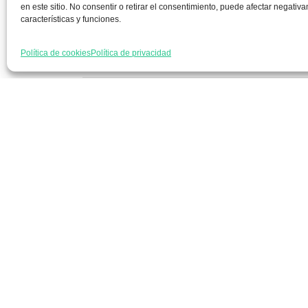
en este sitio. No consentir o retirar el consentimiento, puede afectar negativ
características y funciones.
Acceder a nuevos me
Política de cookies
Política de privacidad
Formarme
Incorporar talento
Implantar mi empresa
Posicionar mi marca