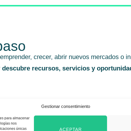
paso
emprender, crecer, abrir nuevos mercados o inc
y
descubre recursos, servicios y oportunida
Gestionar consentimiento
kies para almacenar
ologías nos
ficaciones únicas
ACEPTAR