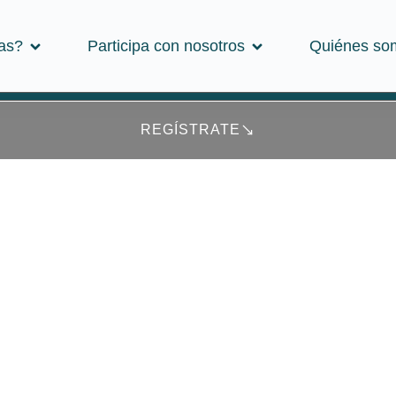
as?
Participa con nosotros
Quiénes so
as?
Participa con nosotros
Quiénes so
REGÍSTRATE