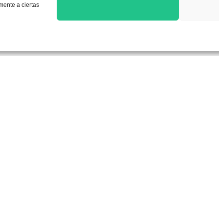
amente a ciertas
rcados