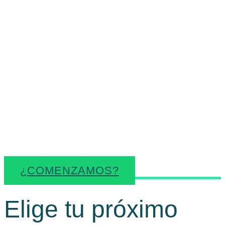
Trabajamos contigo para
ordenar necesidades,
identificar oportunidades y
facilitar recursos útiles para
cada momento
empresarial.
¿COMENZAMOS?
Elige tu próximo