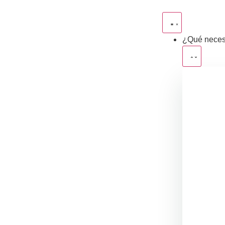
¿Qué neces
Qu
em
Fi
pr
Im
in
Fo
lo