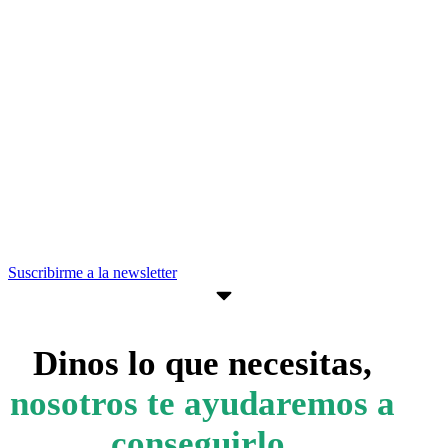
Recibe nuevas oportunidades para tu
empresa
Suscríbete a nuestra newsletter para
estar al día de convocatorias,
actividades, programas y recursos que
pueden ayudarte a avanzar en tus
objetivos empresariales.
Suscribirme a la newsletter
Dinos lo que necesitas,
nosotros te ayudaremos a
conseguirlo.