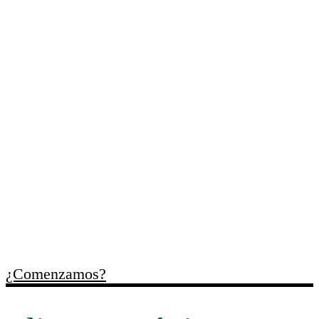
Cada uno de
tus retos
, es
nuestro compromiso
Trabajamos contigo para
ordenar necesidades,
identificar oportunidades y
facilitar recursos útiles para
cada momento empresarial.
¿Comenzamos?