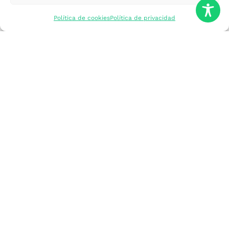
mercados
Política de cookies
Política de privacidad
Formarme
Incorporar talento
Implantar mi
empresa
Posicionar mi
marca
Participar en