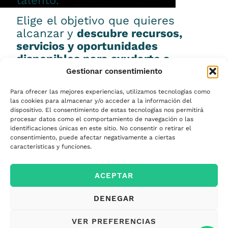
talento.
Elige el objetivo que quieres
alcanzar y
descubre recursos,
servicios y oportunidades
disponibles para ayudarte a
conseguirlo.
Gestionar consentimiento
Para ofrecer las mejores experiencias, utilizamos tecnologías como
las cookies para almacenar y/o acceder a la información del
dispositivo. El consentimiento de estas tecnologías nos permitirá
procesar datos como el comportamiento de navegación o las
Emprender
identificaciones únicas en este sitio. No consentir o retirar el
consentimiento, puede afectar negativamente a ciertas
características y funciones.
Financiar mi
ACEPTAR
empresa
DENEGAR
Acceder a nuevos
VER PREFERENCIAS