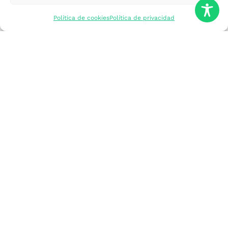
mercados
Política de cookies
Política de privacidad
Formarme
Incorporar talento
Implantar mi
empresa
Posicionar mi
marca
Participar en