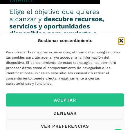
talento.
Elige el objetivo que quieres
alcanzar y
descubre recursos,
servicios y oportunidades
disponibles para ayudarte a
conseguirlo.
Gestionar consentimiento
Para ofrecer las mejores experiencias, utilizamos tecnologías como
las cookies para almacenar y/o acceder a la información del
dispositivo. El consentimiento de estas tecnologías nos permitirá
procesar datos como el comportamiento de navegación o las
Emprender
identificaciones únicas en este sitio. No consentir o retirar el
consentimiento, puede afectar negativamente a ciertas
características y funciones.
Financiar mi
ACEPTAR
empresa
DENEGAR
Acceder a nuevos
VER PREFERENCIAS