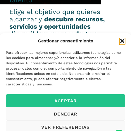
talento.
Elige el objetivo que quieres
alcanzar y
descubre recursos,
servicios y oportunidades
disponibles para ayudarte a
conseguirlo.
Gestionar consentimiento
Para ofrecer las mejores experiencias, utilizamos tecnologías como
las cookies para almacenar y/o acceder a la información del
dispositivo. El consentimiento de estas tecnologías nos permitirá
procesar datos como el comportamiento de navegación o las
Emprender
identificaciones únicas en este sitio. No consentir o retirar el
consentimiento, puede afectar negativamente a ciertas
características y funciones.
Financiar mi
ACEPTAR
empresa
DENEGAR
Acceder a nuevos
VER PREFERENCIAS