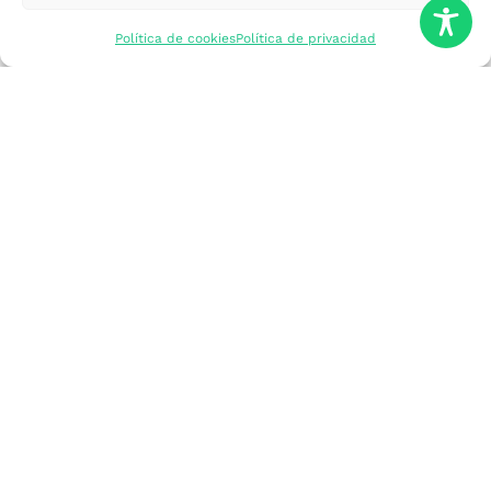
mercados
Política de cookies
Política de privacidad
Formarme
Incorporar talento
Implantar mi
empresa
Posicionar mi
marca
Participar en