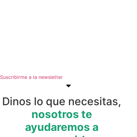
para tu empresa
Suscríbete a nuestra newsletter para
estar al día de convocatorias,
actividades, programas y recursos
que pueden ayudarte a avanzar en
tus objetivos empresariales.
Suscribirme a la newsletter
Dinos lo que necesitas,
nosotros te
ayudaremos a