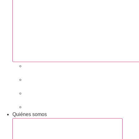
Próximas actividades
Convocatorias abiertas
Networking y alianzas
Newsletter
Quiénes somos