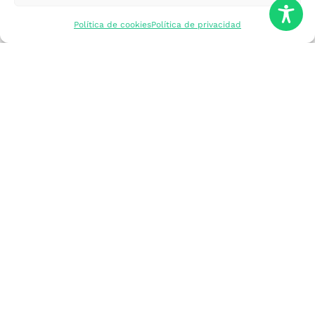
mercados
Política de cookies
Política de privacidad
Formarme
Incorporar talento
Implantar mi
empresa
Posicionar mi
marca
Participar en