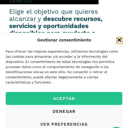
talento.
Elige el objetivo que quieres
alcanzar y
descubre recursos,
servicios y oportunidades
disponibles para ayudarte a
conseguirlo.
Gestionar consentimiento
Para ofrecer las mejores experiencias, utilizamos tecnologías como
las cookies para almacenar y/o acceder a la información del
dispositivo. El consentimiento de estas tecnologías nos permitirá
procesar datos como el comportamiento de navegación o las
Emprender
identificaciones únicas en este sitio. No consentir o retirar el
consentimiento, puede afectar negativamente a ciertas
características y funciones.
Financiar mi
ACEPTAR
empresa
DENEGAR
Acceder a nuevos
VER PREFERENCIAS