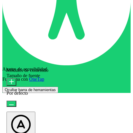
Ajustes de accesibilidad
Módulos de contenido
Tamaño de fuente
Funciona con
OneTap
Ocultar barra de herramientas
Por defecto