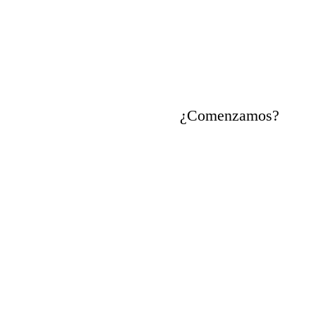
Cada uno de
tus retos
, es
nuestro compromiso
¿Comenzamos?